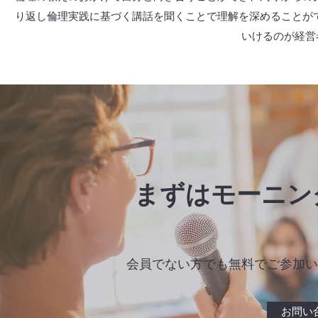
り返し倫理実践に基づく講話を聞くことで理解を深めることがで
いけるのが経営
まずはモーニン
会員でない方でも無料でご参加い
お問い